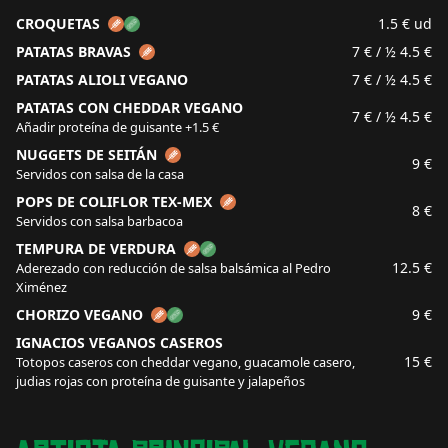
CROQUETAS
1.5 €
ud
PATATAS BRAVAS
7 €
/ ½ 4.5 €
PATATAS ALIOLI VEGANO
7 €
/ ½ 4.5 €
PATATAS CON CHEDDAR VEGANO
7 €
/ ½ 4.5 €
Añadir proteína de guisante +1.5 €
NUGGETS DE SEITÁN
9 €
Servidos con salsa de la casa
POPS DE COLIFLOR TEX-MEX
8 €
Servidos con salsa barbacoa
TEMPURA DE VERDURA
12.5 €
Aderezado con reducción de salsa balsámica al Pedro
Ximénez
CHORIZO VEGANO
9 €
IGNACIOS VEGANOS CASEROS
15 €
Totopos caseros con cheddar vegano, guacamole casero,
judias rojas con proteína de guisante y jalapeños