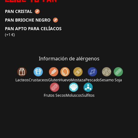
PAN CRISTAL
PAN BRIOCHE NEGRO
PAN APTO PARA CELÍACOS
(+1 €)
Información de alérgenos
Lacteos
Crustaceos
Gluten
Huevo
Mostaza
Pescado
Sesamo
Soja
Frutos Secos
Moluscos
Sulfitos