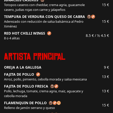
15 €
Totopos caseros con cheddar, crema agria, guacamole
casero, judias rojas con carne y jalapeños
TEMPURA DE VERDURA CON QUESO DE CABRA
15 €
Aderezado con reducción de salsa balsámica al Pedro
Ximénez
RED HOT CHILLI WINGS
8.5 €
/ ½ 4.5 €
8 o 4 alitas
Artista Principal
OREJA A LA GALLEGA
9 €
FAJITA DE POLLO
13 €
Arroz, pollo, pimiento, cebolla morada y salsa mexicana
FAJITA DE POLLO FRESCA
13 €
Pollo, lechuga, tomate, crema agria, maiz, aguacate y
cebolla morada
FLAMENQUIN DE POLLO
15 €
Relleno de jamón serrano y queso