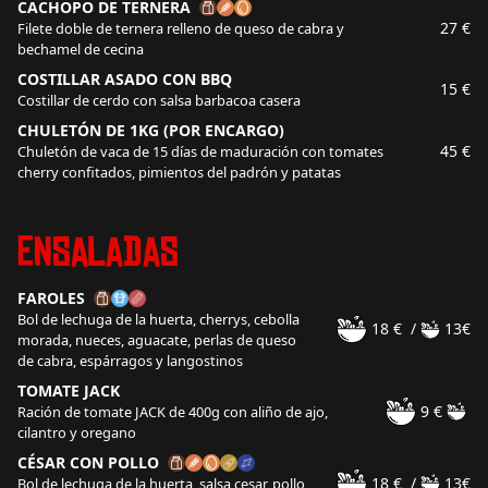
CACHOPO DE TERNERA
27 €
Filete doble de ternera relleno de queso de cabra y
bechamel de cecina
COSTILLAR ASADO CON BBQ
15 €
Costillar de cerdo con salsa barbacoa casera
CHULETÓN DE 1KG (POR ENCARGO)
45 €
Chuletón de vaca de 15 días de maduración con tomates
cherry confitados, pimientos del padrón y patatas
Ensaladas
FAROLES
Bol de lechuga de la huerta, cherrys, cebolla
18 €
/
13€
morada, nueces, aguacate, perlas de queso
de cabra, espárragos y langostinos
TOMATE JACK
9 €
Ración de tomate JACK de 400g con aliño de ajo,
cilantro y oregano
CÉSAR CON POLLO
18 €
/
13€
Bol de lechuga de la huerta, salsa cesar, pollo